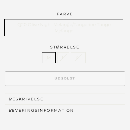
FARVE
Q20 Olive Night Melange/Tangerine Tango
Melange
STØRRELSE
M
L
XL
UDSOLGT
BESKRIVELSE
LEVERINGSINFORMATION