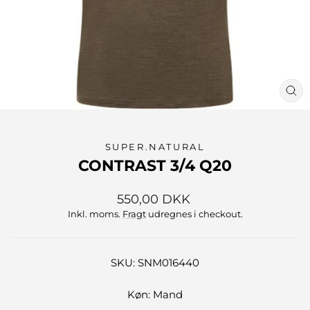
LU
(ES
SUPER.NATURAL
CONTRAST 3/4 Q20
Normalpris
550,00 DKK
Inkl. moms.
Fragt
udregnes i checkout.
SKU: SNM016440
Køn: Mand