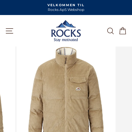
Skip
VELKOMMEN TIL
til
Rocks ApS Webshop
Pause
slideshow
indhold
SIDE NAVIGATION
SØG
K