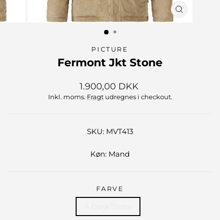
LUK
(ESC)
PICTURE
Fermont Jkt Stone
Normalpris
1.900,00 DKK
Inkl. moms.
Fragt
udregnes i checkout.
SKU: MVT413
Køn: Mand
FARVE
A Dark Stone