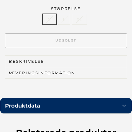
STØRRELSE
M
L
XL
UDSOLGT
BESKRIVELSE
LEVERINGSINFORMATION
Produktdata
Variant
Style
Stregkode
Vejl. pris