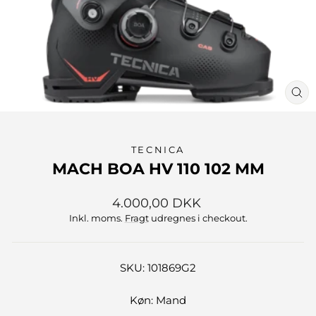
LU
(ES
TECNICA
MACH BOA HV 110 102 MM
Normalpris
4.000,00 DKK
Inkl. moms.
Fragt
udregnes i checkout.
SKU: 101869G2
Køn: Mand