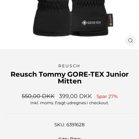
LU
(ES
REUSCH
Reusch Tommy GORE-TEX Junior
Mitten
Normalpris
Udsalgspris
550,00 DKK
399,00 DKK
Spar 27%
Inkl. moms.
Fragt
udregnes i checkout.
SKU: 6391628
Køn: Børn