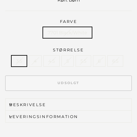
FARVE
7701 Black/White
STØRRELSE
3.5
4
4.5
5
5.5
6
6.5
UDSOLGT
BESKRIVELSE
LEVERINGSINFORMATION