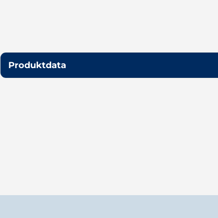
Produktdata
Variant
Style
Grey / ONESIZE
ESET05403