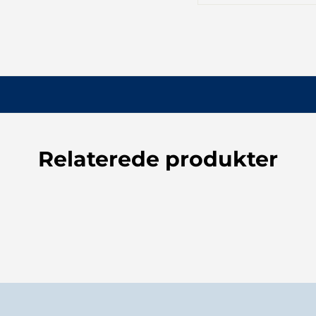
Stregkode
Ve
Relaterede produkter
4260567163945
3