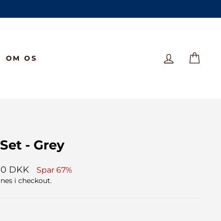
LOG IND
KUR
OM OS
Set - Grey
gspris
00 DKK
Spar 67%
es i checkout.