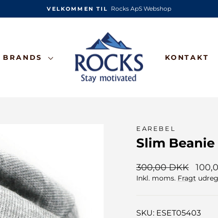
Rocks ApS Webshop
VELKOMMEN TIL
Pause
slideshow
BRANDS
KONTAKT
EAREBEL
Slim Beanie 
Normalpris
Udsal
300,00 DKK
100,
Inkl. moms.
Fragt
udregn
SKU: ESET05403