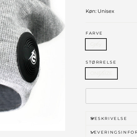
Køn: Unisex
FARVE
Grey
STØRRELSE
ONESIZE
BESKRIVELSE
LEVERINGSINFO