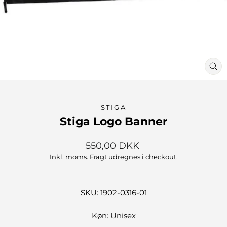
LU
(ES
STIGA
Stiga Logo Banner
Normalpris
550,00 DKK
Inkl. moms.
Fragt
udregnes i checkout.
SKU: 1902-0316-01
Køn: Unisex