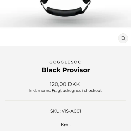
LU
(ES
GOGGLESOC
Black Provisor
Normalpris
120,00 DKK
Inkl. moms.
Fragt
udregnes i checkout.
SKU: VIS-A001
Køn: