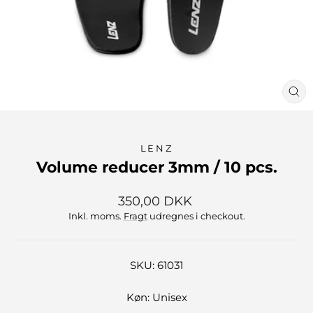
LU
(ES
LENZ
Volume reducer 3mm / 10 pcs.
Normalpris
350,00 DKK
Inkl. moms.
Fragt
udregnes i checkout.
SKU: 61031
Køn: Unisex