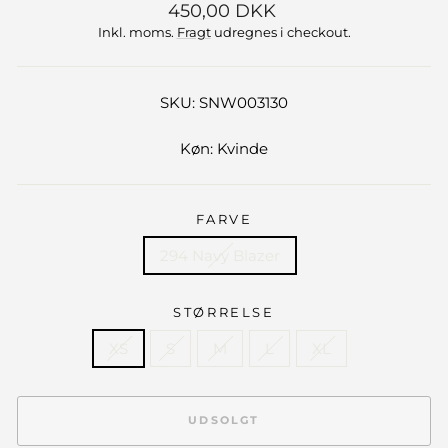
Normalpris
450,00 DKK
Inkl. moms.
Fragt
udregnes i checkout.
SKU: SNW003130
Køn: Kvinde
FARVE
294 Navy Blazer
STØRRELSE
XS
S
M
L
XL
UDSOLGT