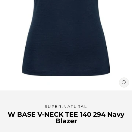
LU
(ES
SUPER.NATURAL
W BASE V-NECK TEE 140 294 Navy
Blazer