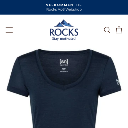
Skip
VELKOMMEN TIL
til
Rocks ApS Webshop
Pause
slideshow
indhold
SIDE NAVIGATION
SØG
K