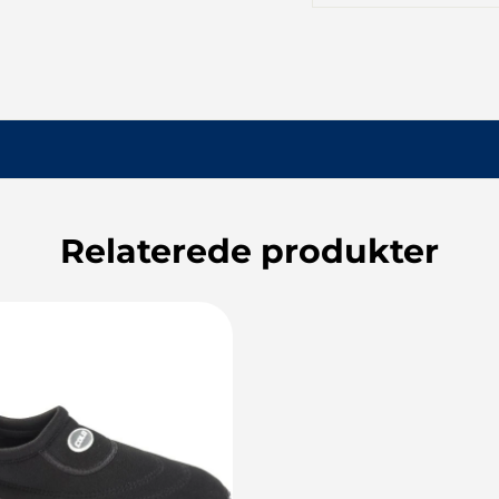
Stregkode
Vejl. pris
Relaterede produkter
5744000172828
500,00 DK
5744000171203
500,00 DK
5744000171210
500,00 DK
5744000171227
500,00 DK
5744000171234
500,00 DK