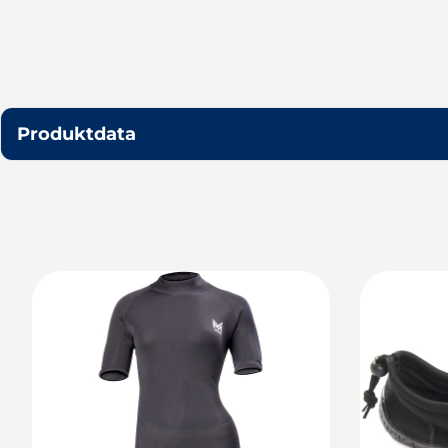
Produktdata
Variant
Style
Black / XS
221116
Black / S
221116
Black / M
221116
Black / L
221116
Black / XL
221116