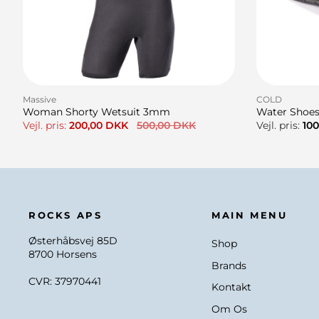
Black / XXL
221116
Massive
COLD
Woman Shorty Wetsuit 3mm
Water Shoes
Vejl. pris:
200,00 DKK
500,00 DKK
Vejl. pris:
100
ROCKS APS
MAIN MENU
Østerhåbsvej 85D
Shop
8700 Horsens
Brands
CVR: 37970441
Kontakt
Om Os