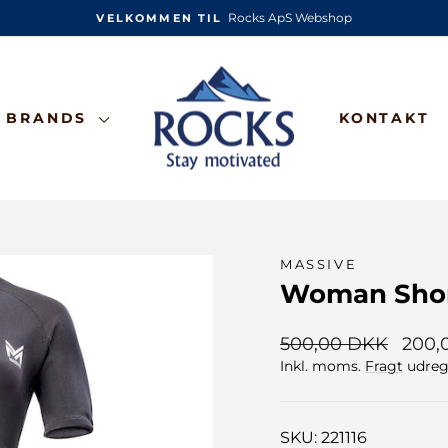
Rocks ApS Webshop
VELKOMMEN TIL
Pause
slideshow
BRANDS
KONTAKT
MASSIVE
Woman Shor
Normalpris
Udsal
500,00 DKK
200,
Inkl. moms.
Fragt
udregn
SKU: 221116