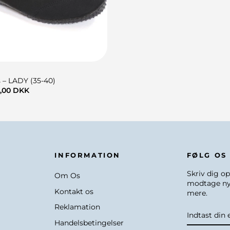
5744000172880
500,00 DK
 – LADY (35-40)
,00 DKK
INFORMATION
FØLG OS
Skriv dig op
Om Os
modtage ny
Kontakt os
mere.
Reklamation
INDTAST
TILMELD
DIN
Handelsbetingelser
EMAIL