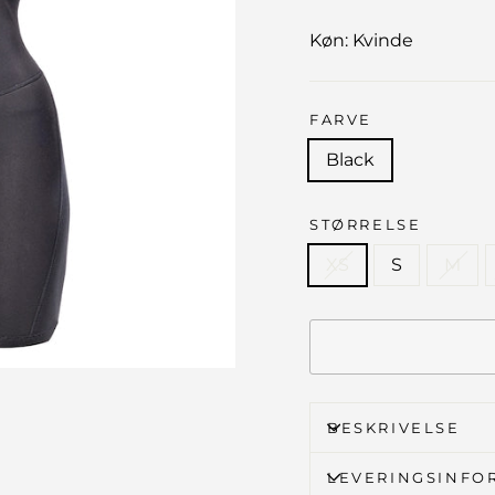
Køn: Kvinde
FARVE
Black
STØRRELSE
XS
S
M
BESKRIVELSE
LEVERINGSINFO