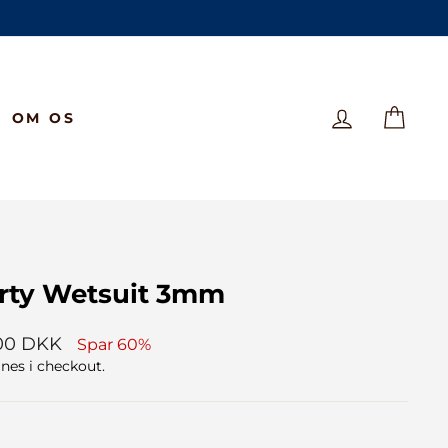
LOG IND
KUR
OM OS
ty Wetsuit 3mm
gspris
00 DKK
Spar 60%
es i checkout.